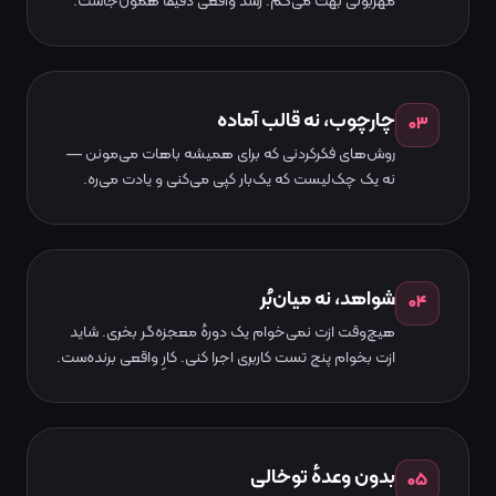
مهربونی بهت می‌گم. رشد واقعی دقیقاً همون‌جاست.
چارچوب، نه قالب آماده
۰۳
روش‌های فکر‌کردنی که برای همیشه باهات می‌مونن —
نه یک چک‌لیست که یک‌بار کپی می‌کنی و یادت می‌ره.
شواهد، نه میان‌بُر
۰۴
هیچ‌وقت ازت نمی‌خوام یک دورهٔ معجزه‌گر بخری. شاید
ازت بخوام پنج تست کاربری اجرا کنی. کارِ واقعی برنده‌ست.
بدون وعدهٔ توخالی
۰۵