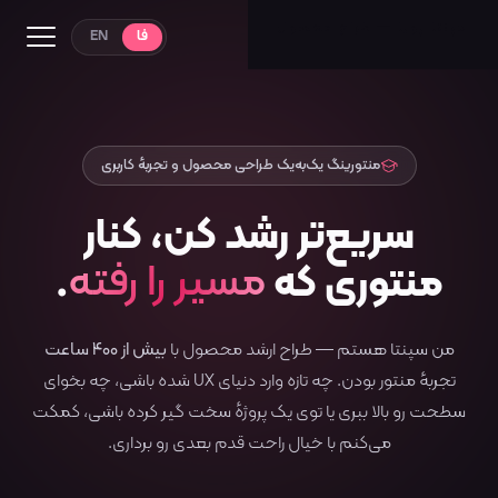
فا
EN
منابع
ترجمه مقالات
منتورینگ یک‌به‌یک طراحی محصول و تجربهٔ کاربری
منتورینگ
سریع‌تر
رشد
کن،
کنار
مسیر را رفته
منتوری
که
.
من سپنتا هستم — طراح ارشد محصول با
بیش از ۴۰۰ ساعت
تجربهٔ منتور بودن. چه تازه وارد دنیای UX شده باشی، چه بخوای
سطحت رو بالا ببری یا توی یک پروژهٔ سخت گیر کرده باشی، کمکت
می‌کنم با خیال راحت قدم بعدی رو برداری.